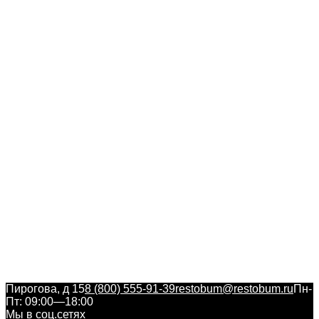
Пирогова, д 15
8 (800) 555-91-39
restobum@restobum.ru
Пн-
Пт: 09:00—18:00
Мы в соц.сетях