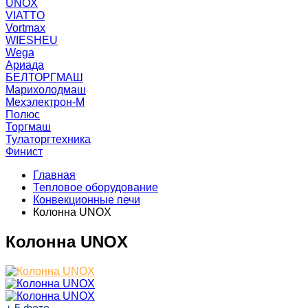
UNOX
VIATTO
Vortmax
WIESHEU
Wega
Ариада
БЕЛТОРГМАШ
Марихолодмаш
Мехэлектрон-М
Полюс
Торгмаш
Тулаторгтехника
Финист
Главная
Тепловое оборудование
Конвекционные печи
Колонна UNOX
Колонна UNOX