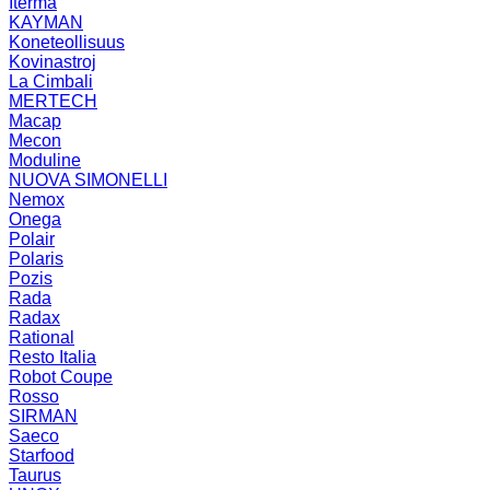
Iterma
KAYMAN
Koneteollisuus
Kovinastroj
La Cimbali
MERTECH
Macap
Mecon
Moduline
NUOVA SIMONELLI
Nemox
Onega
Polair
Polaris
Pozis
Rada
Radax
Rational
Resto Italia
Robot Coupe
Rosso
SIRMAN
Saeco
Starfood
Taurus