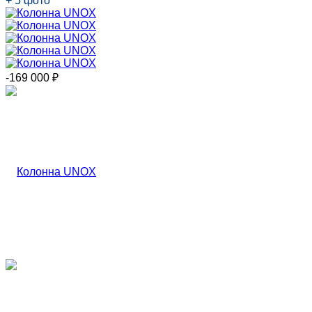
+ 5 фото
-169 000
₽