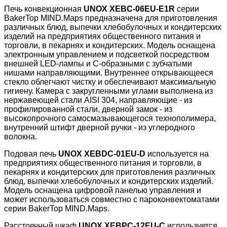
Печь конвекционная
UNOX XEBC-06EU-E1R
серии
BakerTop MIND.Maps предназначена для приготовления
различных блюд, выпечки хлебобулочных и кондитерских
изделий на предприятиях общественного питания и
торговли, в пекарнях и кондитерских. Модель оснащена
электронным управлением и подсветкой посредством
внешней LED-лампы и C-образными с зубчатыми
нишами направляющими. Внутреннее открывающееся
стекло облегчают чистку и обеспечивают максимальную
гигиену. Камера с закругленными углами выполнена из
нержавеющей стали AISI 304, направляющие - из
профилированной стали, дверной замок - из
высокопрочного самосмазывающегося технополимера,
внутренний штифт дверной ручки - из углеродного
волокна.
Подовая печь
UNOX XEBDC-01EU-D
используется на
предприятиях общественного питания и торговли, в
пекарнях и кондитерских для приготовления различных
блюд, выпечки хлебобулочных и кондитерских изделий.
Модель оснащена цифровой панелью управления и
может использоваться совместно с пароконвектоматами
серии BakerTop MIND.Maps.
Расстоечный шкаф
UNOX XEBPC-12EU-C
используется