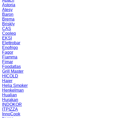
Apach
Astoria
Atesy
Baron
Brema
Briskly
CAS
Cooleq
EKSI
Elettrobar
Enofrigo
Fagor
Fiamma
Fimar
Foodatlas
Grill Master
HICOLD
Haier
Helia Smoker
Henkelman
Hualian
Hurakan
INDOKOR
ITPIZZA
InnoCook