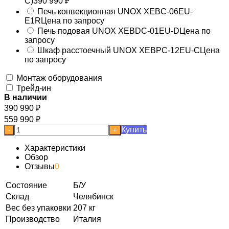
C)
390 990
₽
Печь конвекционная UNOX XEBC-06EU-
E1R
Цена по запросу
Печь подовая UNOX XEBDC-01EU-D
Цена по
запросу
Шкаф расстоечный UNOX XEBPC-12EU-C
Цена
по запросу
Монтаж оборудования
Трейд-ин
В наличии
390 990
₽
559 990
₽
Купить
-
+
Характеристики
Обзор
Отзывы
0
Состояние
Б/У
Склад
Челябинск
Вес без упаковки
207 кг
Производство
Италия