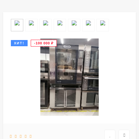
ХИТ!
-100 000
₽